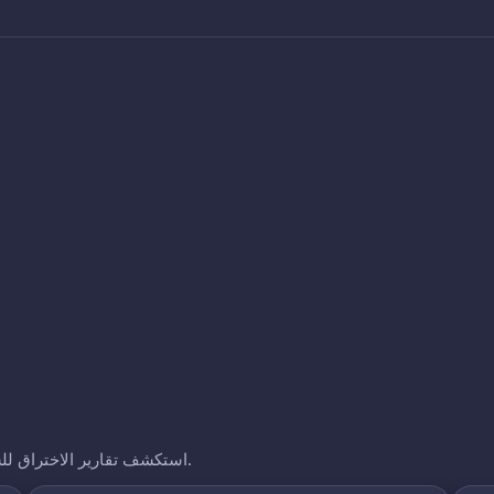
استكشف تقارير الاختراق للشركات الأخرى التي نتتبعها. انقر على أي نطاق لرؤية تعرضه.