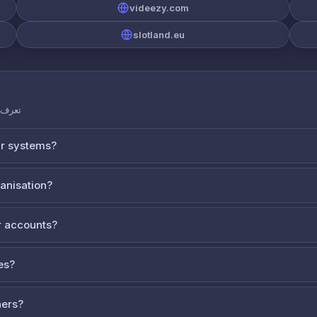
videezy.com
slotland.eu
تعرف ع
ur systems?
ganisation?
 accounts?
es?
ners?