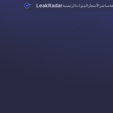
LeakRadar
عة
مباشر
الأسعار
الميزات
الرئيسية