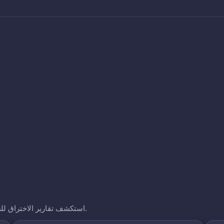
استكشف تقارير الاختراق للشركات الأخرى التي نتتبعها. انقر على أي نطاق لرؤية تعرضه.