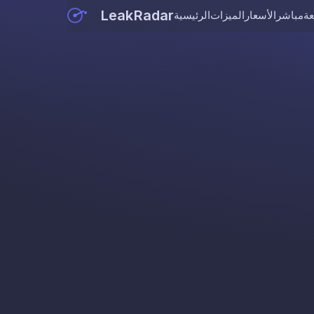
LeakRadar
عة
مباشر
الأسعار
الميزات
الرئيسية