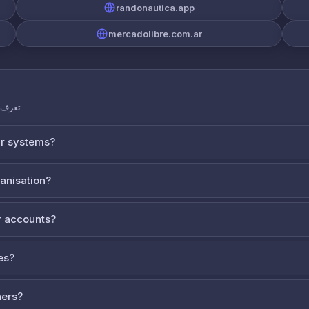
randonautica.app
mercadolibre.com.ar
تعرف ع
ur systems?
ganisation?
 accounts?
es?
ners?