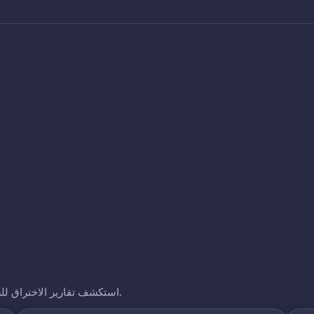
استكشف تقارير الاختراق للشركات الأخرى التي نتتبعها. انقر على أي نطاق لرؤية تعرضه.