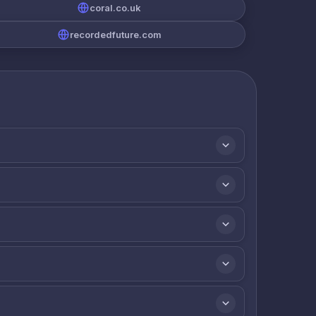
coral.co.uk
recordedfuture.com