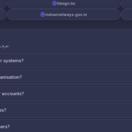
hbogo.hu
indianrailways.gov.in
تعرف ع
ur systems?
ganisation?
 accounts?
es?
ners?