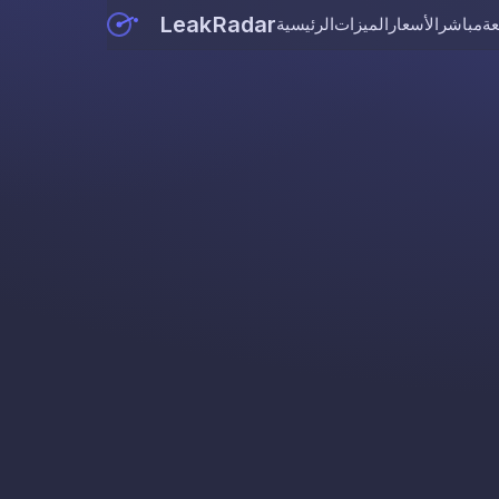
LeakRadar
عة
مباشر
الأسعار
الميزات
الرئيسية