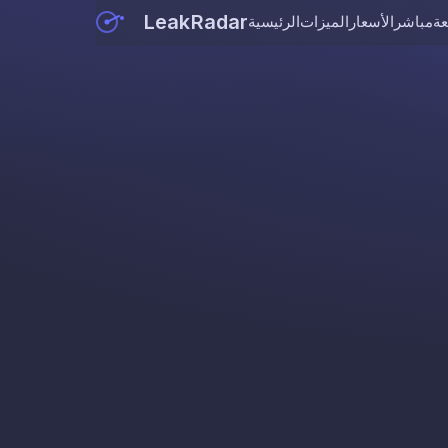
LeakRadar
عة
مباشر
الأسعار
الميزات
الرئيسية