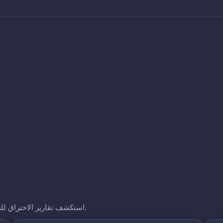
استكشف تقارير الاختراق للشركات الأخرى التي نتتبعها. انقر على أي نطاق لرؤية تعرضه.