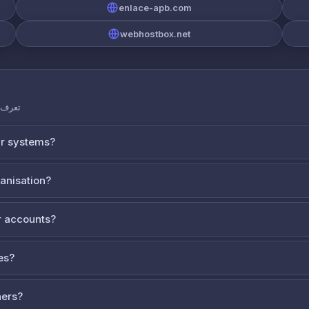
enlace-apb.com
webhostbox.net
تعرف ع
ur systems?
ganisation?
 accounts?
es?
ners?