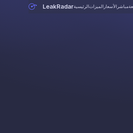
LeakRadar
عة
مباشر
الأسعار
الميزات
الرئيسية