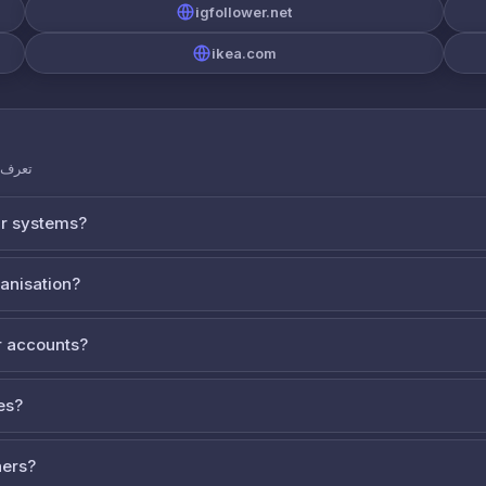
igfollower.net
ikea.com
تعرف ع
ur systems?
ganisation?
 accounts?
es?
ners?