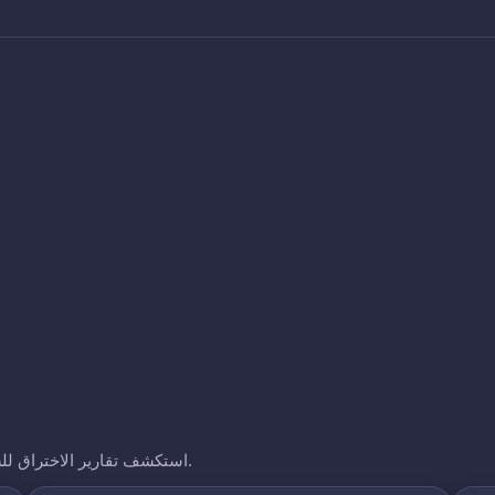
استكشف تقارير الاختراق للشركات الأخرى التي نتتبعها. انقر على أي نطاق لرؤية تعرضه.