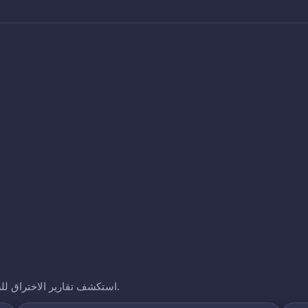
استكشف تقارير الاختراق للشركات الأخرى التي نتتبعها. انقر على أي نطاق لرؤية تعرضه.