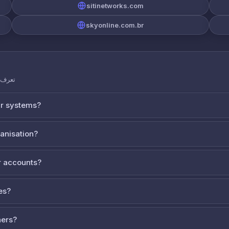
sitinetworks.com
skyonline.com.br
تعرف ع
ur systems?
ganisation?
 accounts?
es?
ners?