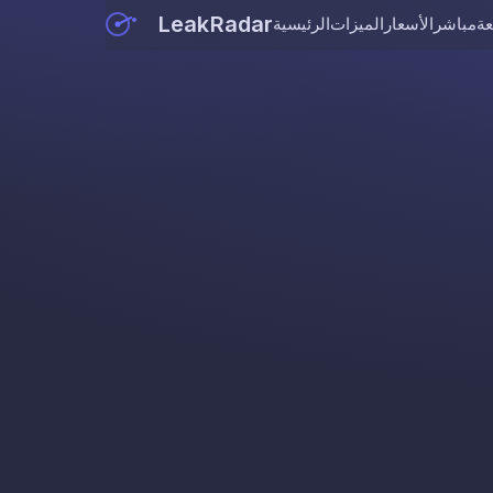
LeakRadar
عة
مباشر
الأسعار
الميزات
الرئيسية