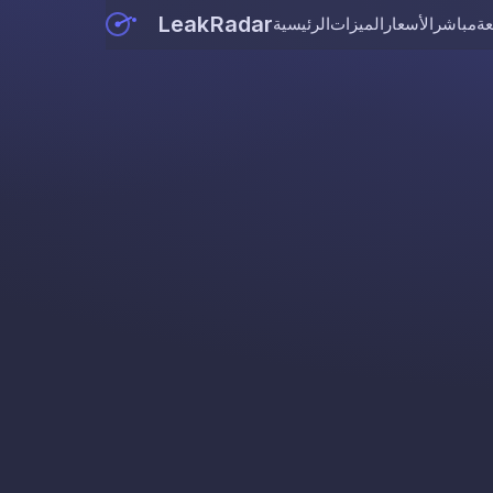
LeakRadar
عة
مباشر
الأسعار
الميزات
الرئيسية