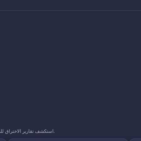
استكشف تقارير الاختراق للشركات الأخرى التي نتتبعها. انقر على أي نطاق لرؤية تعرضه.