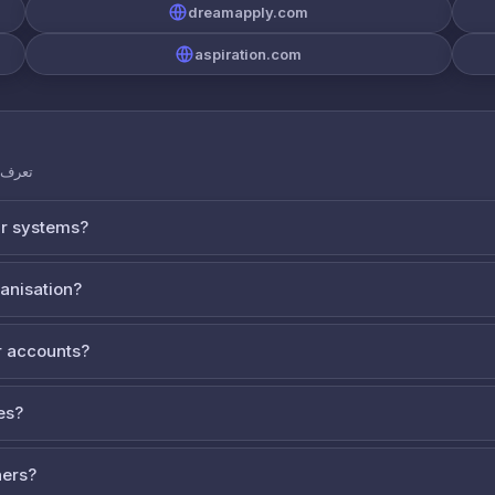
dreamapply.com
aspiration.com
تعرف ع
ur systems?
ganisation?
 accounts?
es?
ners?