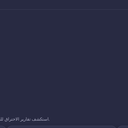
استكشف تقارير الاختراق للشركات الأخرى التي نتتبعها. انقر على أي نطاق لرؤية تعرضه.