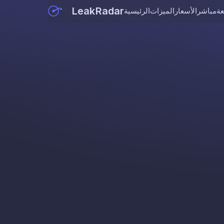
LeakRadar
عة
مباشر
الأسعار
الميزات
الرئيسية