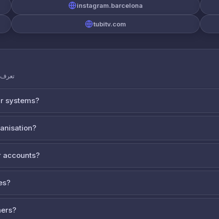
instagram.barcelona
tubitv.com
تعرف ع
ur systems?
ganisation?
 accounts?
es?
ners?