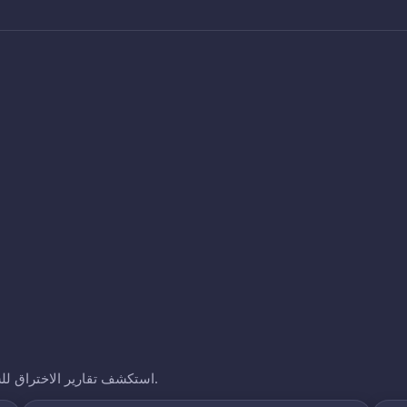
استكشف تقارير الاختراق للشركات الأخرى التي نتتبعها. انقر على أي نطاق لرؤية تعرضه.