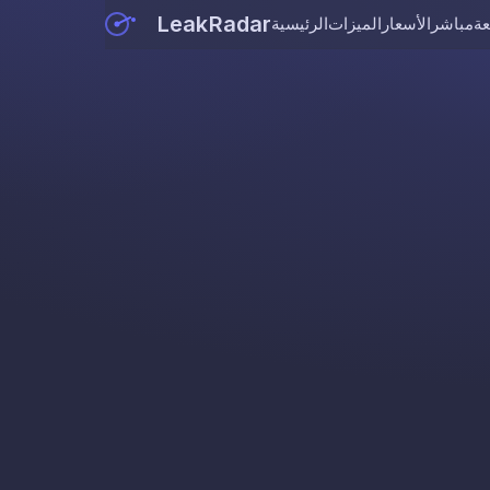
LeakRadar
عة
مباشر
الأسعار
الميزات
الرئيسية