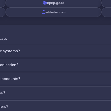
bpkp.go.id
alibaba.com
تعرف ع
ur systems?
ganisation?
 accounts?
es?
ners?