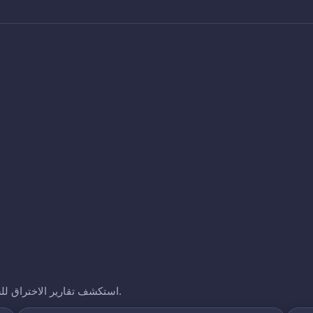
استكشف تقارير الاختراق للشركات الأخرى التي نتتبعها. انقر على أي نطاق لرؤية تعرضه.