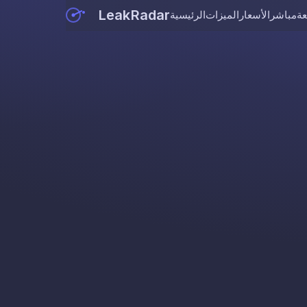
LeakRadar
عة
مباشر
الأسعار
الميزات
الرئيسية