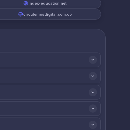
index-education.net
circulemosdigital.com.co