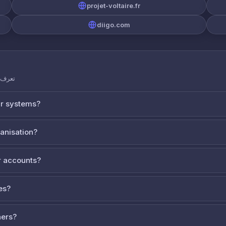
projet-voltaire.fr
diigo.com
تعرف ع
ur systems?
ganisation?
 accounts?
es?
ners?