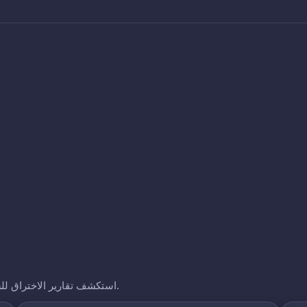
استكشف تقارير الاختراق للشركات الأخرى التي نتتبعها. انقر على أي نطاق لرؤية تعرضه.