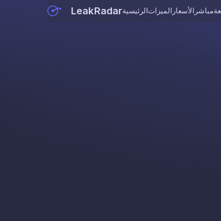
LeakRadar
عة
مباشر
الأسعار
الميزات
الرئيسية