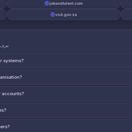
jobandtalent.com
csd.gov.za
تعرف ع
ur systems?
ganisation?
 accounts?
es?
ners?