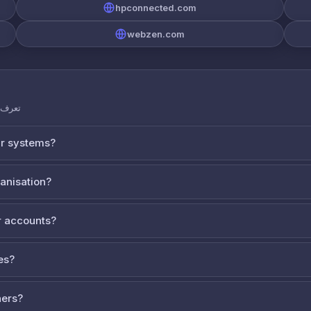
hpconnected.com
webzen.com
تعرف ع
ur systems?
ganisation?
 accounts?
es?
ners?