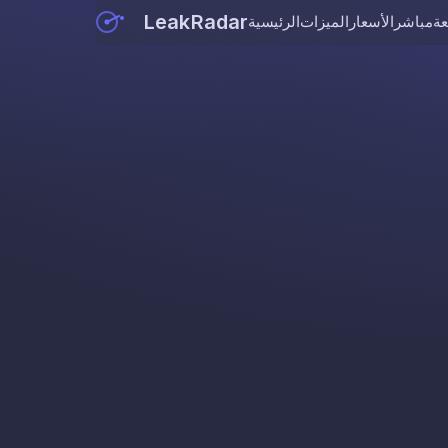
LeakRadar
عة
مباشر
الأسعار
الميزات
الرئيسية