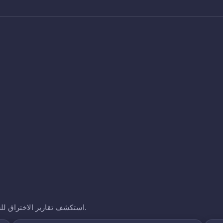
استكشف تقارير الاختراق للشركات الأخرى التي نتتبعها. انقر على أي نطاق لرؤية تعرضه.