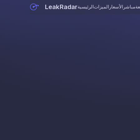
LeakRadar
عة
مباشر
الأسعار
الميزات
الرئيسية