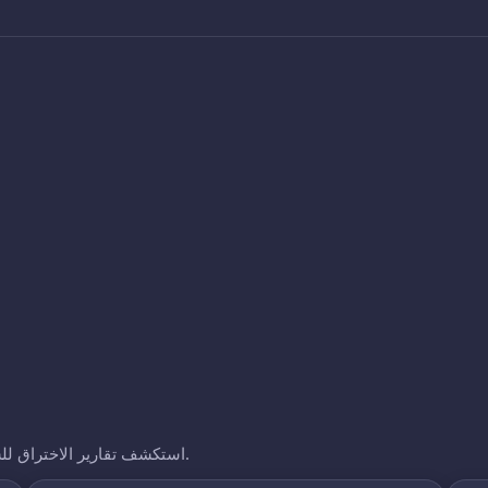
استكشف تقارير الاختراق للشركات الأخرى التي نتتبعها. انقر على أي نطاق لرؤية تعرضه.