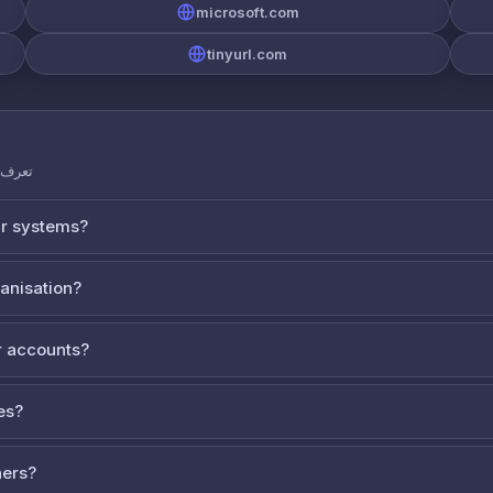
microsoft.com
tinyurl.com
تعرف ع
ur systems?
ganisation?
 accounts?
es?
ners?