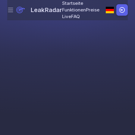
Startseite
LeakRadar
Funktionen
Preise
Menu
Skip to content
Live
FAQ