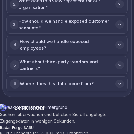
What does this view represent for our
2
organisation?
How should we handle exposed customer
3
accounts?
How should we handle exposed
4
employees?
What about third-party vendors and
5
partners?
Where does this data come from?
6
LeakRadar
Suchen, überwachen und beheben Sie offengelegte
Zugangsdaten in wenigen Sekunden.
Radar Forge SASU
60 rue François 1er, 75008 Paris, Frankreich