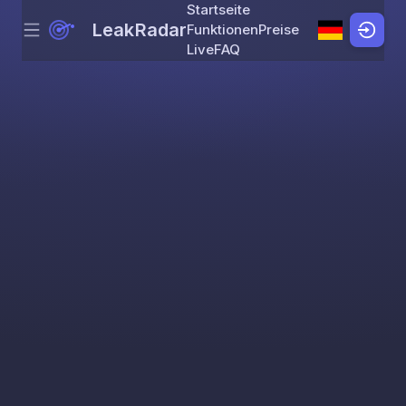
Startseite
LeakRadar
Funktionen
Preise
Menu
Skip to content
Live
FAQ