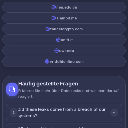
neu.edu.vn
siambit.me
faucetcrypto.com
unifi.it
uwi.edu
vriddhionline.com
Häufig gestellte Fragen
Erfahren Sie mehr über Datenlecks und wie man darauf
reagiert.
Did these leaks come from a breach of our
1
systems?