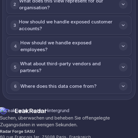
What does this view represent for our
2
organisation?
How should we handle exposed customer
3
accounts?
How should we handle exposed
4
employees?
What about third-party vendors and
5
partners?
Where does this data come from?
6
LeakRadar
Suchen, überwachen und beheben Sie offengelegte
Zugangsdaten in wenigen Sekunden.
Radar Forge SASU
60 rue François 1er, 75008 Paris, Frankreich