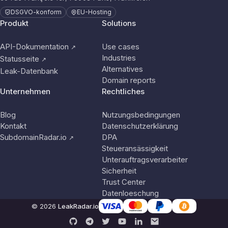
DSGVO-konform
EU-Hosting
Produkt
Solutions
API-Dokumentation
Use cases
↗
Industries
Statusseite
↗
Alternatives
Leak-Datenbank
Domain reports
Unternehmen
Rechtliches
Blog
Nutzungsbedingungen
Kontakt
Datenschutzerklärung
SubdomainRadar.io
DPA
↗
Steueransässigkeit
Unterauftragsverarbeiter
Sicherheit
Trust Center
Datenloeschung
© 2026
LeakRadar.io