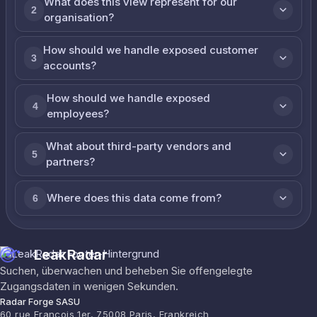
What does this view represent for our
2
organisation?
How should we handle exposed customer
3
accounts?
How should we handle exposed
4
employees?
What about third-party vendors and
5
partners?
Where does this data come from?
6
LeakRadar
Suchen, überwachen und beheben Sie offengelegte
Zugangsdaten in wenigen Sekunden.
Radar Forge SASU
60 rue François 1er, 75008 Paris, Frankreich