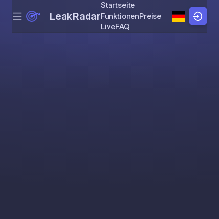
Startseite
LeakRadar
Funktionen
Preise
Menu
Skip to content
Live
FAQ