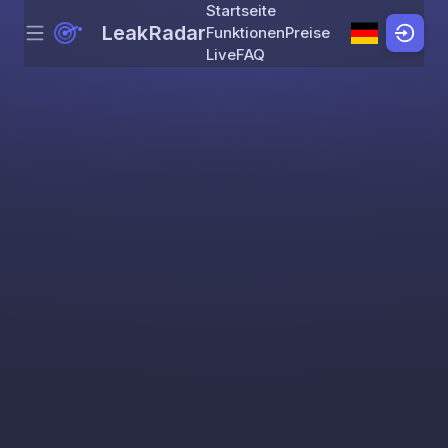
Startseite
LeakRadar
Funktionen
Preise
Menu
Skip to content
Live
FAQ