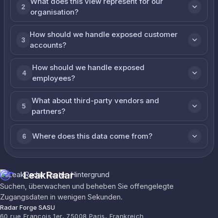
What does this view represent for our
2
organisation?
How should we handle exposed customer
3
accounts?
How should we handle exposed
4
employees?
What about third-party vendors and
5
partners?
Where does this data come from?
6
LeakRadar
Suchen, überwachen und beheben Sie offengelegte
Zugangsdaten in wenigen Sekunden.
Radar Forge SASU
60 rue François 1er, 75008 Paris, Frankreich