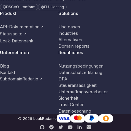
DSGVO-konform
EU-Hosting
Produkt
Solutions
API-Dokumentation
Use cases
↗
Industries
Statusseite
↗
Alternatives
Leak-Datenbank
Domain reports
Unternehmen
Rechtliches
Blog
Nutzungsbedingungen
Kontakt
Datenschutzerklärung
SubdomainRadar.io
DPA
↗
Steueransässigkeit
Unterauftragsverarbeiter
Sicherheit
Trust Center
Datenloeschung
© 2026
LeakRadar.io