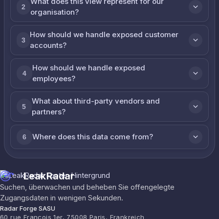
What does this view represent for our
2
organisation?
How should we handle exposed customer
3
accounts?
How should we handle exposed
4
employees?
What about third-party vendors and
5
partners?
Where does this data come from?
6
LeakRadar
Suchen, überwachen und beheben Sie offengelegte
Zugangsdaten in wenigen Sekunden.
Radar Forge SASU
60 rue François 1er, 75008 Paris, Frankreich