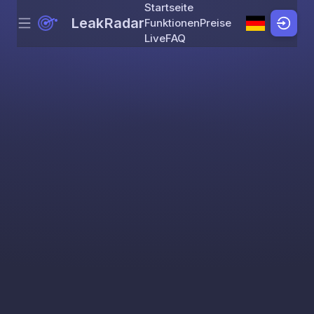
Startseite
LeakRadar
Funktionen
Preise
Menu
Skip to content
Live
FAQ