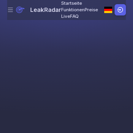
Startseite
LeakRadar
Funktionen
Preise
Menu
Skip to content
Live
FAQ