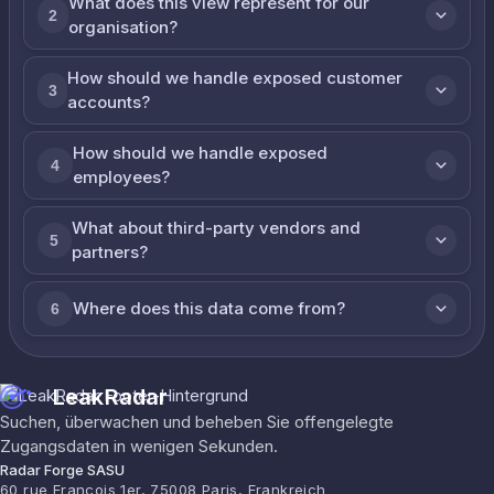
What does this view represent for our
2
organisation?
How should we handle exposed customer
3
accounts?
How should we handle exposed
4
employees?
What about third-party vendors and
5
partners?
Where does this data come from?
6
LeakRadar
Suchen, überwachen und beheben Sie offengelegte
Zugangsdaten in wenigen Sekunden.
Radar Forge SASU
60 rue François 1er, 75008 Paris, Frankreich