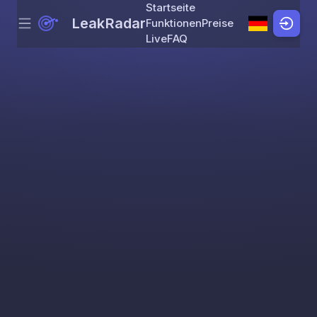
Startseite
LeakRadar
Funktionen
Preise
Menu
Skip to content
Live
FAQ