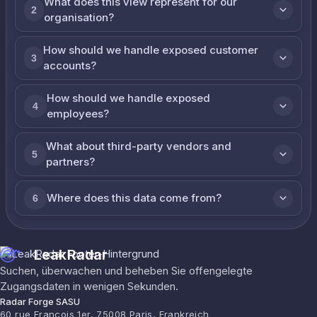
What does this view represent for our
2
organisation?
How should we handle exposed customer
3
accounts?
How should we handle exposed
4
employees?
What about third-party vendors and
5
partners?
Where does this data come from?
6
LeakRadar
Suchen, überwachen und beheben Sie offengelegte
Zugangsdaten in wenigen Sekunden.
Radar Forge SASU
60 rue François 1er, 75008 Paris, Frankreich