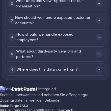
What does this view represent for our
2
organisation?
How should we handle exposed customer
3
accounts?
How should we handle exposed
4
employees?
What about third-party vendors and
5
partners?
Where does this data come from?
6
LeakRadar
Suchen, überwachen und beheben Sie offengelegte
Zugangsdaten in wenigen Sekunden.
Radar Forge SASU
60 rue François 1er, 75008 Paris, Frankreich