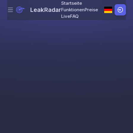
Startseite
LeakRadar
Funktionen
Preise
Menu
Skip to content
Live
FAQ