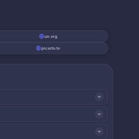
un.org
picarto.tv