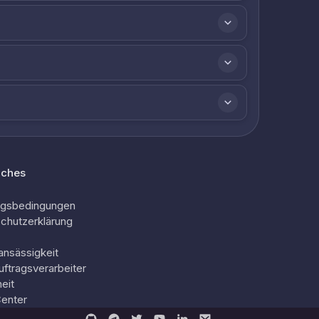
iches
ngsbedingungen
chutzerklärung
ansässigkeit
uftragsverarbeiter
eit
Center