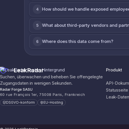
How should we handle exposed employe
4
What about third-party vendors and part
5
Where does this data come from?
6
LeakRadar
Produkt
Suchen, überwachen und beheben Sie offengelegte
Zugangsdaten in wenigen Sekunden.
API-Dokume
Radar Forge SASU
Statusseite
60 rue François 1er, 75008 Paris, Frankreich
Leak-Date
DSGVO-konform
EU-Hosting
© 2026
LeakRadar.io