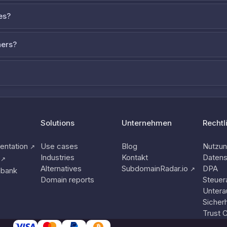
es?
ners?
Solutions
Unternehmen
Rechtl
ntation
Use cases
Blog
Nutzu
↗
Industries
Kontakt
Datens
↗
Alternatives
SubdomainRadar.io
DPA
↗
nbank
Domain reports
Steuer
Untera
Sicherh
Trust 