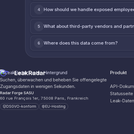
How should we handle exposed employe
4
What about third-party vendors and part
5
Where does this data come from?
6
LeakRadar
Produkt
Suchen, überwachen und beheben Sie offengelegte
Zugangsdaten in wenigen Sekunden.
API-Dokume
Radar Forge SASU
Statusseite
60 rue François 1er, 75008 Paris, Frankreich
Leak-Date
DSGVO-konform
EU-Hosting