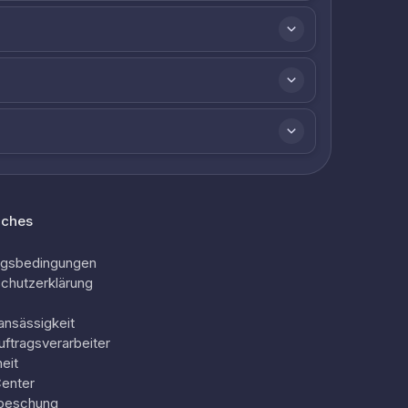
iches
ngsbedingungen
chutzerklärung
ansässigkeit
uftragsverarbeiter
eit
Center
oeschung