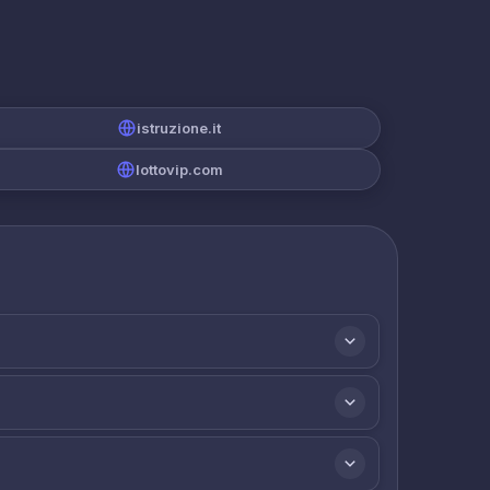
istruzione.it
lottovip.com