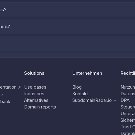
es?
ners?
Solutions
Unternehmen
Rechtl
ntation
Use cases
Blog
Nutzu
↗
Industries
Kontakt
Datens
↗
Alternatives
SubdomainRadar.io
DPA
↗
nbank
Domain reports
Steuer
Untera
Sicherh
Trust 
Datenl