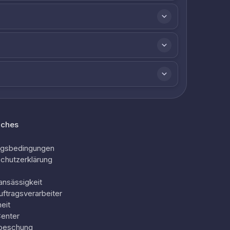
iches
ngsbedingungen
chutzerklärung
ansässigkeit
uftragsverarbeiter
eit
Center
oeschung