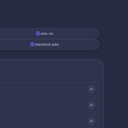
olm.vn
stanford.edu