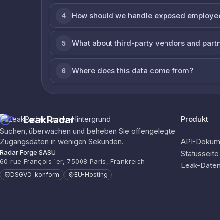
How should we handle exposed employe
4
What about third-party vendors and part
5
Where does this data come from?
6
LeakRadar
Produkt
Suchen, überwachen und beheben Sie offengelegte
Zugangsdaten in wenigen Sekunden.
API-Dokume
Radar Forge SASU
Statusseite
60 rue François 1er, 75008 Paris, Frankreich
Leak-Date
DSGVO-konform
EU-Hosting