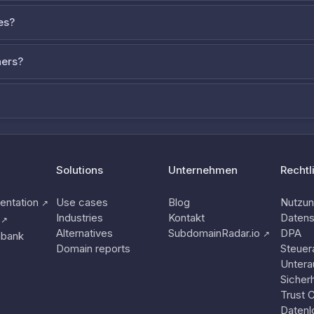
es?
ners?
Solutions
Unternehmen
Rechtl
ntation
Use cases
Blog
Nutzu
↗
Industries
Kontakt
Datens
↗
Alternatives
SubdomainRadar.io
DPA
↗
nbank
Domain reports
Steuer
Untera
Sicherh
Trust 
Datenl