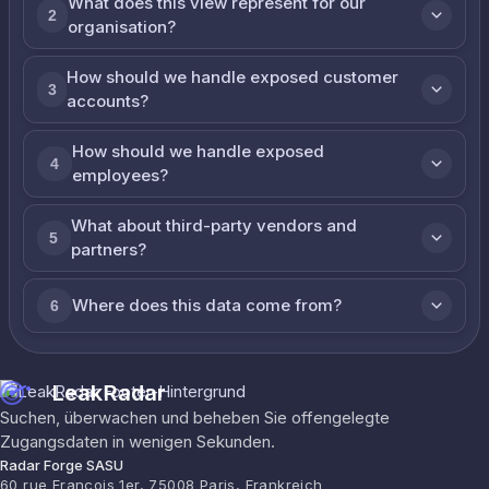
What does this view represent for our
2
organisation?
How should we handle exposed customer
3
accounts?
How should we handle exposed
4
employees?
What about third-party vendors and
5
partners?
Where does this data come from?
6
LeakRadar
Suchen, überwachen und beheben Sie offengelegte
Zugangsdaten in wenigen Sekunden.
Radar Forge SASU
60 rue François 1er, 75008 Paris, Frankreich