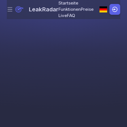
Startseite
LeakRadar
Funktionen
Preise
Menu
Skip to content
Live
FAQ