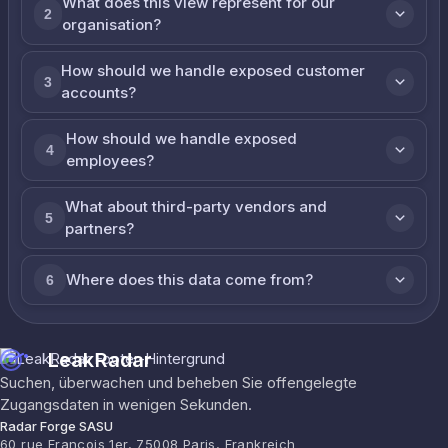
What does this view represent for our
2
organisation?
How should we handle exposed customer
3
accounts?
How should we handle exposed
4
employees?
What about third-party vendors and
5
partners?
Where does this data come from?
6
LeakRadar
Suchen, überwachen und beheben Sie offengelegte
Zugangsdaten in wenigen Sekunden.
Radar Forge SASU
60 rue François 1er, 75008 Paris, Frankreich