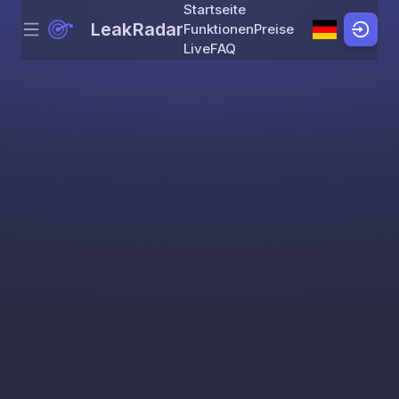
Startseite
LeakRadar
Funktionen
Preise
Menu
Skip to content
Live
FAQ