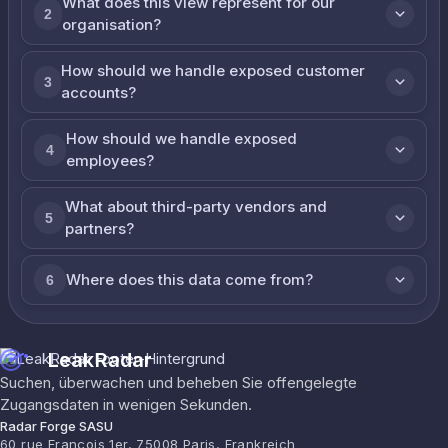
What does this view represent for our
2
organisation?
How should we handle exposed customer
3
accounts?
How should we handle exposed
4
employees?
What about third-party vendors and
5
partners?
Where does this data come from?
6
LeakRadar
Suchen, überwachen und beheben Sie offengelegte
Zugangsdaten in wenigen Sekunden.
Radar Forge SASU
60 rue François 1er, 75008 Paris, Frankreich