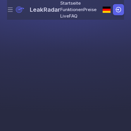
Startseite
LeakRadar
Funktionen
Preise
Menu
Skip to content
Live
FAQ