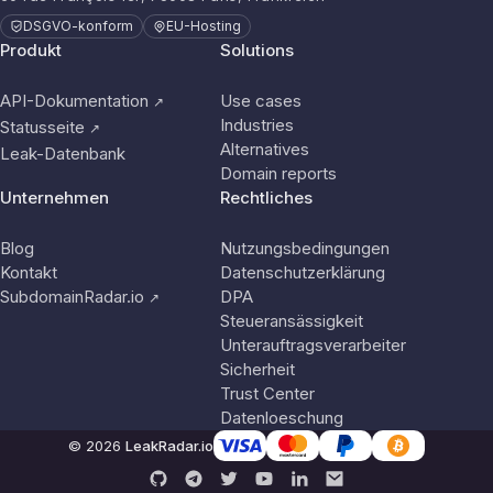
DSGVO-konform
EU-Hosting
Produkt
Solutions
API-Dokumentation
Use cases
↗
Industries
Statusseite
↗
Alternatives
Leak-Datenbank
Domain reports
Unternehmen
Rechtliches
Blog
Nutzungsbedingungen
Kontakt
Datenschutzerklärung
SubdomainRadar.io
DPA
↗
Steueransässigkeit
Unterauftragsverarbeiter
Sicherheit
Trust Center
Datenloeschung
© 2026
LeakRadar.io