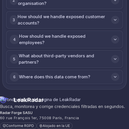
2
organisation?
How should we handle exposed customer
3
accounts?
How should we handle exposed
4
employees?
What about third-party vendors and
5
partners?
Where does this data come from?
6
LeakRadar
Busca, monitorea y corrige credenciales filtradas en segundos.
Radar Forge SASU
60 rue François 1er, 75008 París, Francia
Conforme RGPD
Alojado en la UE