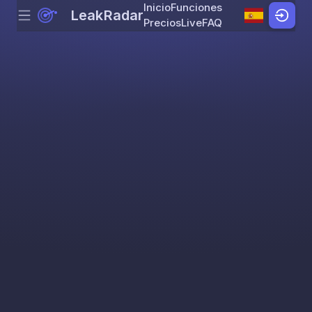
Inicio
Funciones
LeakRadar
Menu
Skip to content
Precios
Live
FAQ