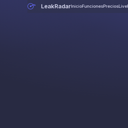
LeakRadar
Inicio
Funciones
Precios
Live