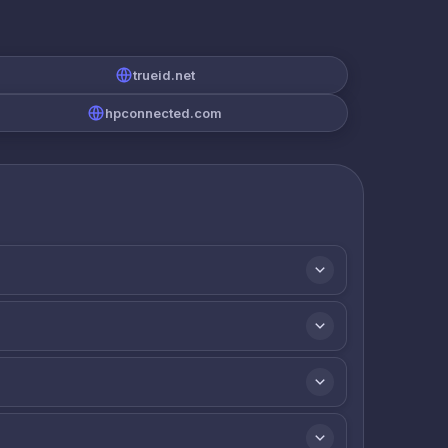
trueid.net
hpconnected.com