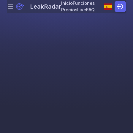
Inicio
Funciones
LeakRadar
Menu
Skip to content
Precios
Live
FAQ