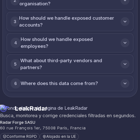
2
organisation?
How should we handle exposed customer
3
accounts?
How should we handle exposed
4
employees?
What about third-party vendors and
5
partners?
Where does this data come from?
6
LeakRadar
Busca, monitorea y corrige credenciales filtradas en segundos.
Radar Forge SASU
60 rue François 1er, 75008 París, Francia
Conforme RGPD
Alojado en la UE