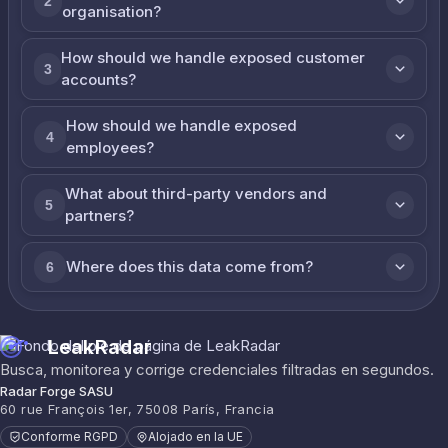
2
organisation?
How should we handle exposed customer
3
accounts?
How should we handle exposed
4
employees?
What about third-party vendors and
5
partners?
Where does this data come from?
6
LeakRadar
Busca, monitorea y corrige credenciales filtradas en segundos.
Radar Forge SASU
60 rue François 1er, 75008 París, Francia
Conforme RGPD
Alojado en la UE