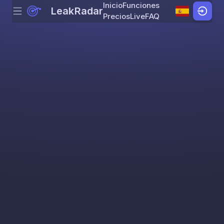
Inicio
Funciones
LeakRadar
Menu
Skip to content
Precios
Live
FAQ