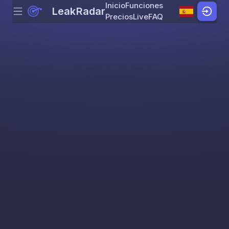
Inicio
Funciones
LeakRadar
Menu
Skip to content
Precios
Live
FAQ