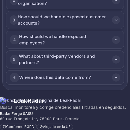
2
organisation?
How should we handle exposed customer
3
accounts?
How should we handle exposed
4
employees?
What about third-party vendors and
5
partners?
Where does this data come from?
6
LeakRadar
Busca, monitorea y corrige credenciales filtradas en segundos.
Radar Forge SASU
60 rue François 1er, 75008 París, Francia
Conforme RGPD
Alojado en la UE