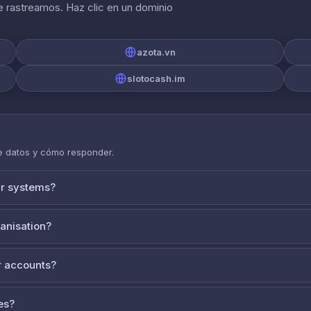
 rastreamos. Haz clic en un dominio
azota.vn
slotocash.im
de datos y cómo responder.
ur systems?
ganisation?
 accounts?
es?