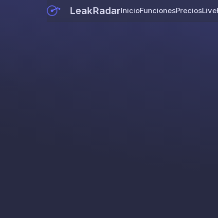
LeakRadar
Inicio
Funciones
Precios
Live