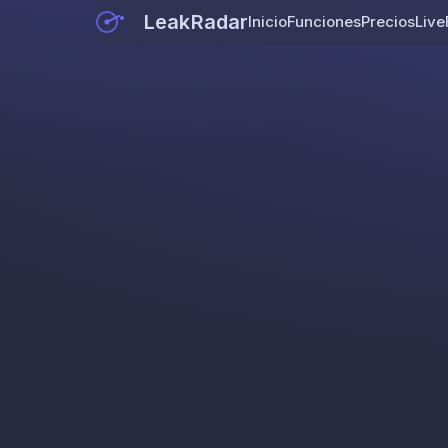
LeakRadar
Inicio
Funciones
Precios
Live