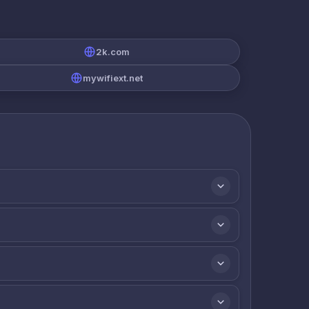
2k.com
mywifiext.net