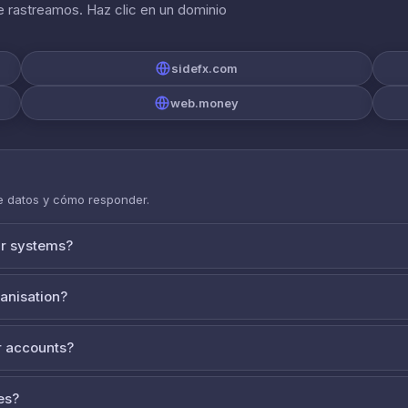
 rastreamos. Haz clic en un dominio
sidefx.com
web.money
de datos y cómo responder.
ur systems?
ganisation?
 accounts?
es?