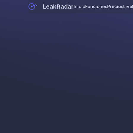
LeakRadar
Inicio
Funciones
Precios
Live