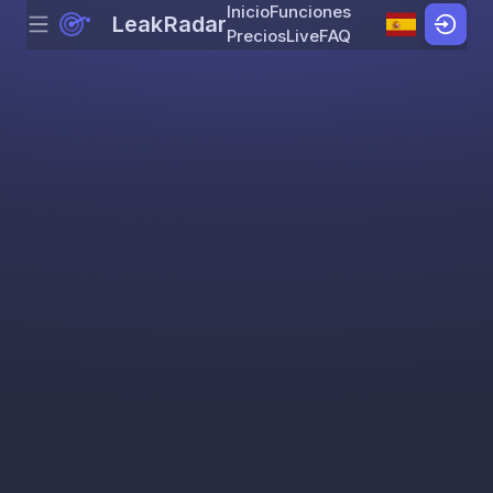
Inicio
Funciones
LeakRadar
Menu
Skip to content
Precios
Live
FAQ