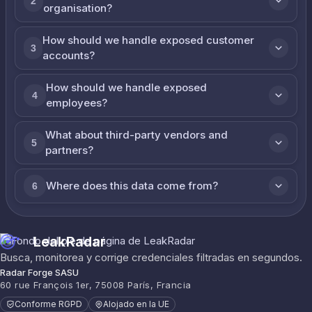
2
organisation?
How should we handle exposed customer
3
accounts?
How should we handle exposed
4
employees?
What about third-party vendors and
5
partners?
Where does this data come from?
6
LeakRadar
Busca, monitorea y corrige credenciales filtradas en segundos.
Radar Forge SASU
60 rue François 1er, 75008 París, Francia
Conforme RGPD
Alojado en la UE