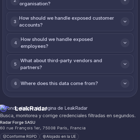
2
organisation?
How should we handle exposed customer
3
accounts?
How should we handle exposed
4
employees?
What about third-party vendors and
5
partners?
Where does this data come from?
6
LeakRadar
Busca, monitorea y corrige credenciales filtradas en segundos.
Radar Forge SASU
60 rue François 1er, 75008 París, Francia
Conforme RGPD
Alojado en la UE