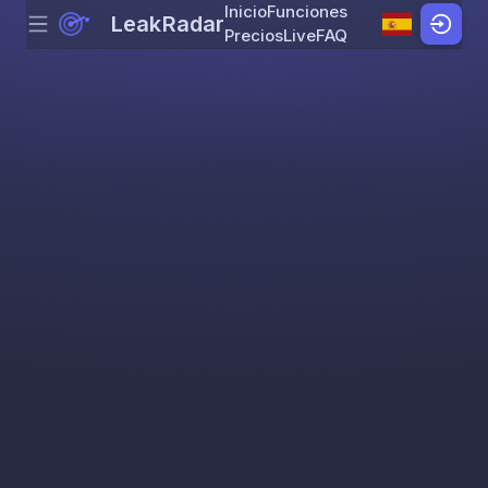
Inicio
Funciones
LeakRadar
Menu
Skip to content
Precios
Live
FAQ