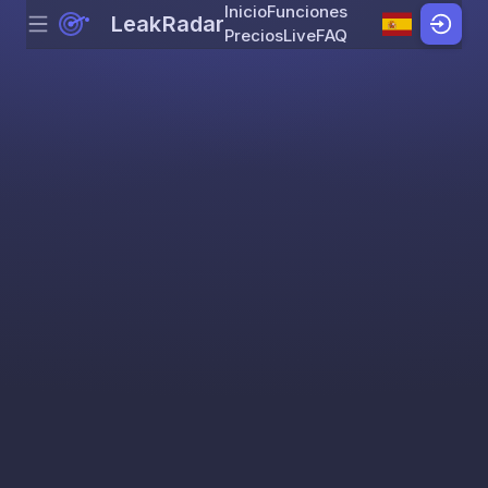
Inicio
Funciones
LeakRadar
Menu
Skip to content
Precios
Live
FAQ