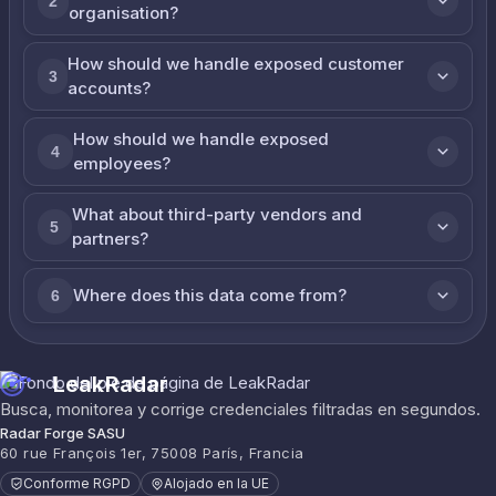
2
organisation?
How should we handle exposed customer
3
accounts?
How should we handle exposed
4
employees?
What about third-party vendors and
5
partners?
Where does this data come from?
6
LeakRadar
Busca, monitorea y corrige credenciales filtradas en segundos.
Radar Forge SASU
60 rue François 1er, 75008 París, Francia
Conforme RGPD
Alojado en la UE