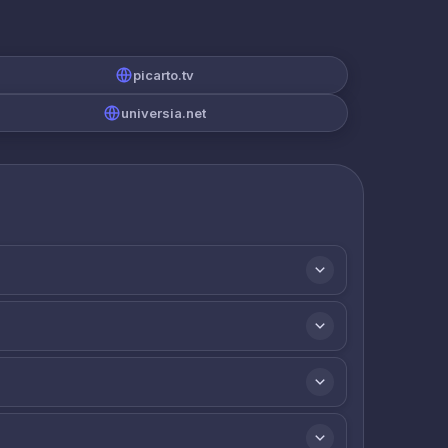
picarto.tv
universia.net