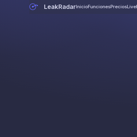
LeakRadar
Inicio
Funciones
Precios
Live