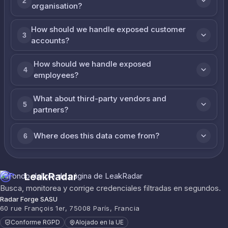
2
organisation?
How should we handle exposed customer
3
accounts?
How should we handle exposed
4
employees?
What about third-party vendors and
5
partners?
Where does this data come from?
6
LeakRadar
Busca, monitorea y corrige credenciales filtradas en segundos.
Radar Forge SASU
60 rue François 1er, 75008 París, Francia
Conforme RGPD
Alojado en la UE