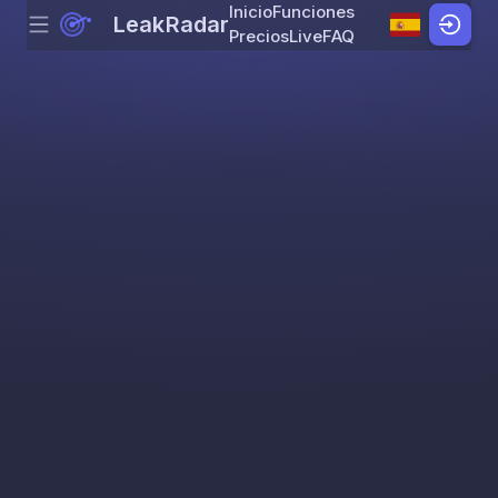
Inicio
Funciones
LeakRadar
Menu
Skip to content
Precios
Live
FAQ