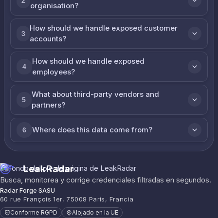
2
organisation?
How should we handle exposed customer
3
accounts?
How should we handle exposed
4
employees?
What about third-party vendors and
5
partners?
Where does this data come from?
6
LeakRadar
Busca, monitorea y corrige credenciales filtradas en segundos.
Radar Forge SASU
60 rue François 1er, 75008 París, Francia
Conforme RGPD
Alojado en la UE