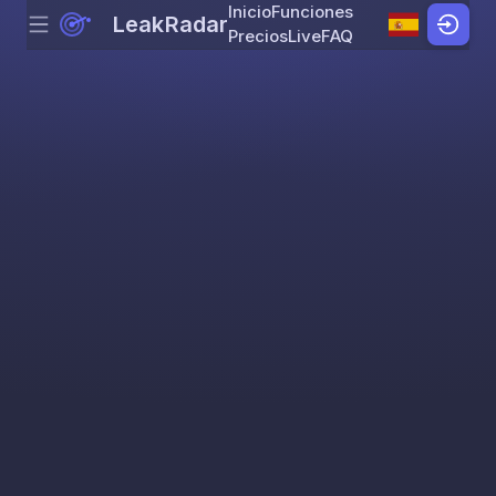
Inicio
Funciones
LeakRadar
Menu
Skip to content
Precios
Live
FAQ