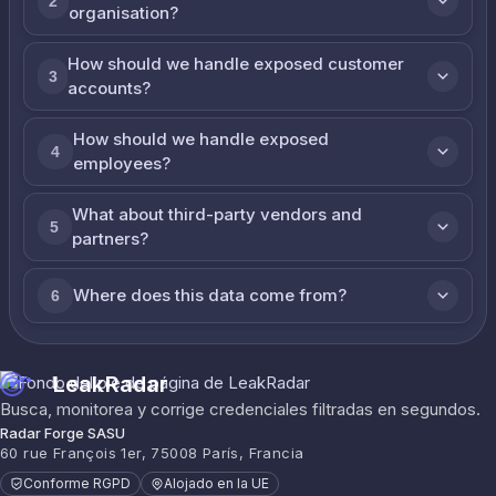
2
organisation?
How should we handle exposed customer
3
accounts?
How should we handle exposed
4
employees?
What about third-party vendors and
5
partners?
Where does this data come from?
6
LeakRadar
Busca, monitorea y corrige credenciales filtradas en segundos.
Radar Forge SASU
60 rue François 1er, 75008 París, Francia
Conforme RGPD
Alojado en la UE