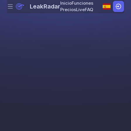
Inicio
Funciones
LeakRadar
Menu
Skip to content
Precios
Live
FAQ