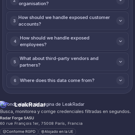
2
organisation?
How should we handle exposed customer
3
accounts?
How should we handle exposed
4
employees?
What about third-party vendors and
5
partners?
Where does this data come from?
6
LeakRadar
Busca, monitorea y corrige credenciales filtradas en segundos.
Radar Forge SASU
60 rue François 1er, 75008 París, Francia
Conforme RGPD
Alojado en la UE