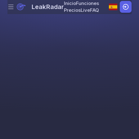
Inicio
Funciones
LeakRadar
Menu
Skip to content
Precios
Live
FAQ