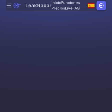
Inicio
Funciones
LeakRadar
Menu
Skip to content
Precios
Live
FAQ