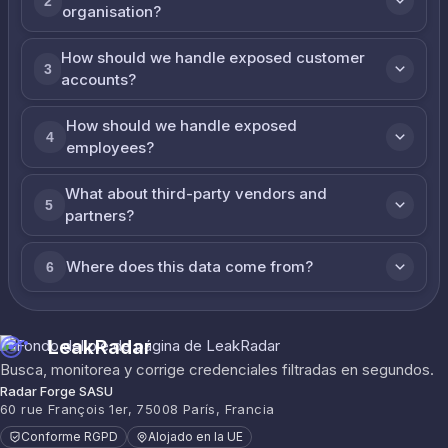
2
organisation?
How should we handle exposed customer
3
accounts?
How should we handle exposed
4
employees?
What about third-party vendors and
5
partners?
Where does this data come from?
6
LeakRadar
Busca, monitorea y corrige credenciales filtradas en segundos.
Radar Forge SASU
60 rue François 1er, 75008 París, Francia
Conforme RGPD
Alojado en la UE