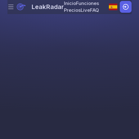
Inicio
Funciones
LeakRadar
Menu
Skip to content
Precios
Live
FAQ