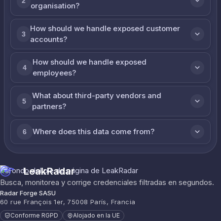
2
organisation?
How should we handle exposed customer
3
accounts?
How should we handle exposed
4
employees?
What about third-party vendors and
5
partners?
Where does this data come from?
6
LeakRadar
Busca, monitorea y corrige credenciales filtradas en segundos.
Radar Forge SASU
60 rue François 1er, 75008 París, Francia
Conforme RGPD
Alojado en la UE