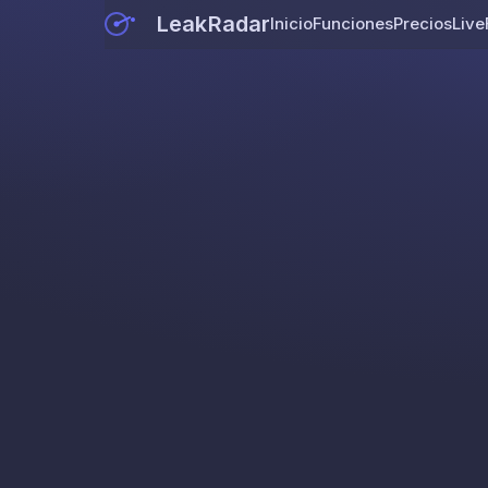
LeakRadar
Inicio
Funciones
Precios
Live