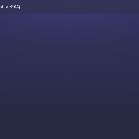
s
Live
FAQ
Skip to content