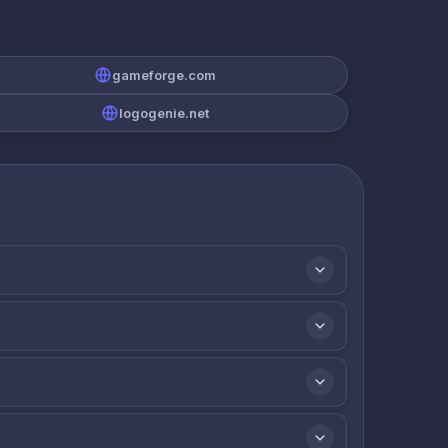
gameforge.com
logogenie.net