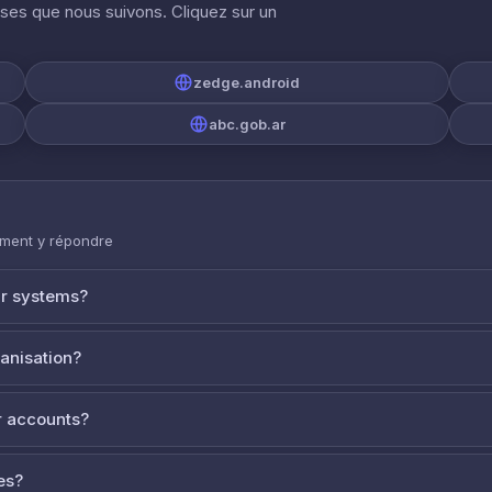
ises que nous suivons. Cliquez sur un
zedge.android
abc.gob.ar
mment y répondre
ur systems?
ganisation?
 accounts?
es?