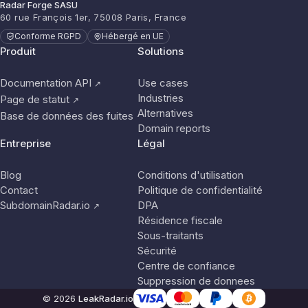
Radar Forge SASU
60 rue François 1er, 75008 Paris, France
Conforme RGPD
Hébergé en UE
Produit
Solutions
Documentation API
Use cases
↗
Industries
Page de statut
↗
Alternatives
Base de données des fuites
Domain reports
Entreprise
Légal
Blog
Conditions d'utilisation
Contact
Politique de confidentialité
SubdomainRadar.io
DPA
↗
Résidence fiscale
Sous-traitants
Sécurité
Centre de confiance
Suppression de donnees
© 2026
LeakRadar.io