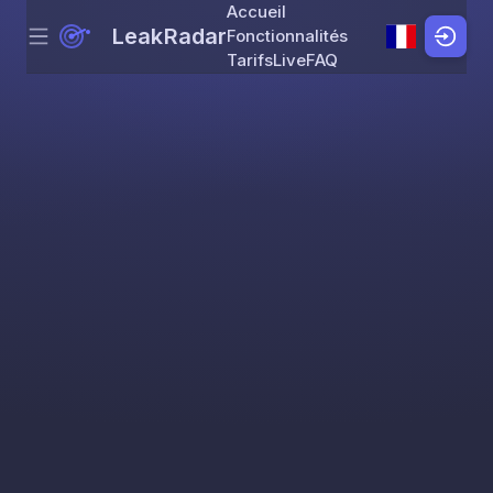
Accueil
LeakRadar
Fonctionnalités
Menu
Skip to content
Tarifs
Live
FAQ