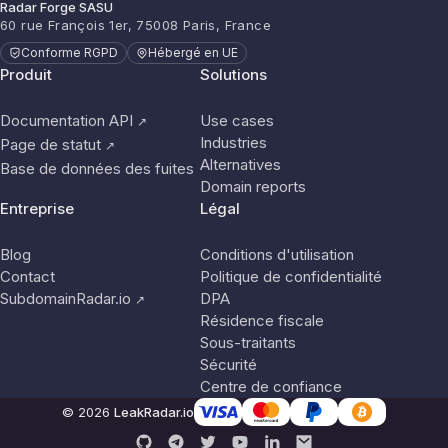
Radar Forge SASU
60 rue François 1er, 75008 Paris, France
Conforme RGPD
Hébergé en UE
Produit
Solutions
Documentation API
Use cases
↗
Industries
Page de statut
↗
Alternatives
Base de données des fuites
Domain reports
Entreprise
Légal
Blog
Conditions d'utilisation
Contact
Politique de confidentialité
SubdomainRadar.io
DPA
↗
Résidence fiscale
Sous-traitants
Sécurité
Centre de confiance
© 2026
LeakRadar.io