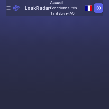
Accueil
LeakRadar
Fonctionnalités
Menu
Skip to content
Tarifs
Live
FAQ