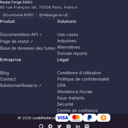
Radar Forge SASU
60 rue François 1er, 75008 Paris, France
Conforme RGPD
Hébergé en UE
Produit
Solutions
Documentation API
Use cases
↗
Industries
Page de statut
↗
Alternatives
Base de données des fuites
Domain reports
Entreprise
Légal
Blog
Conditions d'utilisation
Contact
Politique de confidentialité
SubdomainRadar.io
DPA
↗
Résidence fiscale
Sous-traitants
Sécurité
Centre de confiance
© 2026
LeakRadar.io