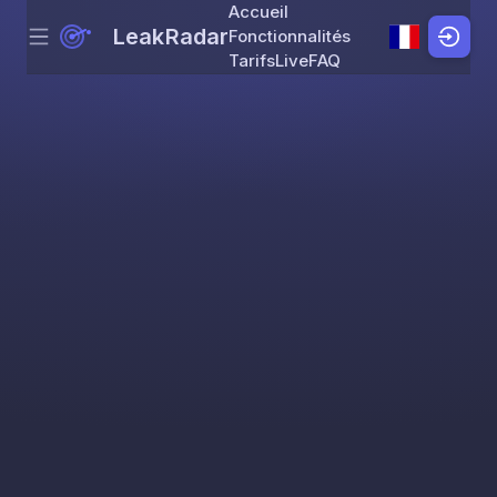
Accueil
LeakRadar
Fonctionnalités
Menu
Skip to content
Tarifs
Live
FAQ